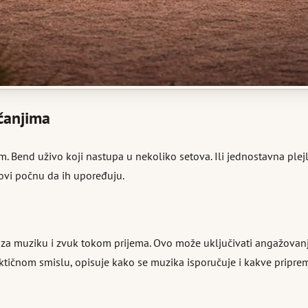
nčanjima
 Bend uživo koji nastupa u nekoliko setova. Ili jednostavna plejl
rovi počnu da ih upoređuju.
a muziku i zvuk tokom prijema. Ovo može uključivati angažovanje D
tičnom smislu, opisuje kako se muzika isporučuje i kakve priprem