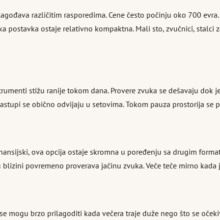
lagođava različitim rasporedima. Cene često počinju oko 700 evra.
ička postavka ostaje relativno kompaktna. Mali sto, zvučnici, stalc
strumenti stižu ranije tokom dana. Provere zvuka se dešavaju dok 
 Nastupi se obično odvijaju u setovima. Tokom pauza prostorija se 
ansijski, ova opcija ostaje skromna u poređenju sa drugim formatim
 blizini povremeno proverava jačinu zvuka. Veče teče mirno kada je
 se mogu brzo prilagoditi kada večera traje duže nego što se očeki