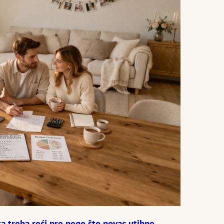
ta treba reći pre nego što novac utihne