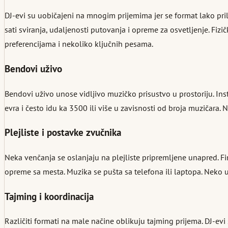
DJ-evi su uobičajeni na mnogim prijemima jer se format lako pri
sati sviranja, udaljenosti putovanja i opreme za osvetljenje. Fiz
preferencijama i nekoliko ključnih pesama.
Bendovi uživo
Bendovi uživo unose vidljivo muzičko prisustvo u prostoriju. In
evra i često idu ka 3500 ili više u zavisnosti od broja muzičara.
Plejliste i postavke zvučnika
Neka venčanja se oslanjaju na plejliste pripremljene unapred. Fin
opreme sa mesta. Muzika se pušta sa telefona ili laptopa. Neko u
Tajming i koordinacija
Različiti formati na male načine oblikuju tajming prijema. DJ-evi