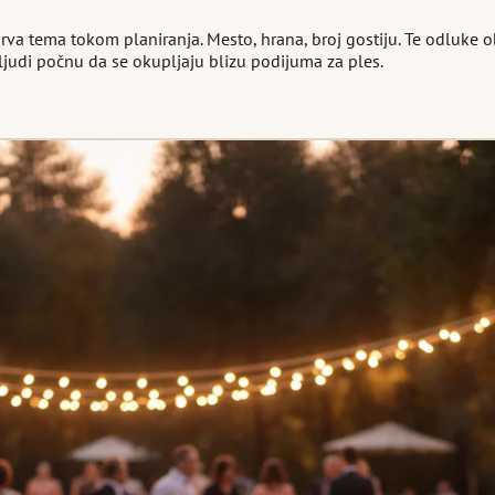
va tema tokom planiranja. Mesto, hrana, broj gostiju. Te odluke o
i ljudi počnu da se okupljaju blizu podijuma za ples.