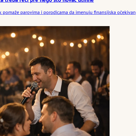
pomaže parovima i porodicama da imenuju finansijska očekivanja, pr