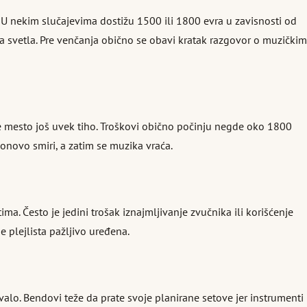
 U nekim slučajevima dostižu 1500 ili 1800 evra u zavisnosti od
i za svetla. Pre venčanja obično se obavi kratak razgovor o muzičkim
je mesto još uvek tiho. Troškovi obično počinju negde oko 1800
ponovo smiri, a zatim se muzika vraća.
a. Često je jedini trošak iznajmljivanje zvučnika ili korišćenje
 plejlista pažljivo uređena.
valo. Bendovi teže da prate svoje planirane setove jer instrumenti 