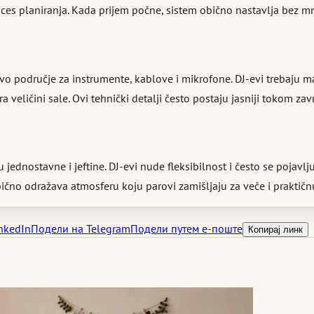
proces planiranja. Kada prijem počne, sistem obično nastavlja bez
vo područje za instrumente, kablove i mikrofone. DJ-evi trebaju ma
veličini sale. Ovi tehnički detalji često postaju jasniji tokom za
ju jednostavne i jeftine. DJ-evi nude fleksibilnost i često se pojav
čno odražava atmosferu koju parovi zamišljaju za veče i praktičnu
nkedIn
Подели на Telegram
Подели путем е-поште
Копирај линк