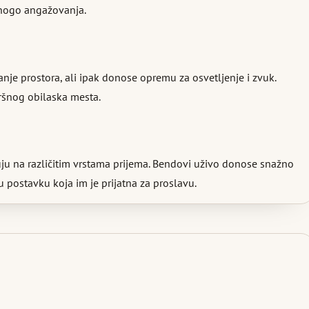
 mnogo angažovanja.
nje prostora, ali ipak donose opremu za osvetljenje i zvuk.
vršnog obilaska mesta.
ljuju na različitim vrstama prijema. Bendovi uživo donose snažno
 postavku koja im je prijatna za proslavu.