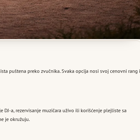
ista puštena preko zvučnika. Svaka opcija nosi svoj cenovni rang 
J-a, rezervisanje muzičara uživo ili korišćenje plejliste sa
e je okružuju.