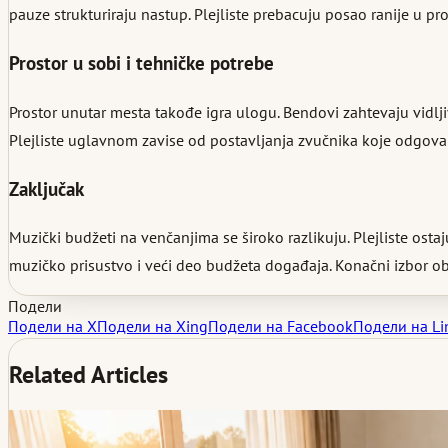
pauze strukturiraju nastup. Plejliste prebacuju posao ranije u 
Prostor u sobi i tehničke potrebe
Prostor unutar mesta takođe igra ulogu. Bendovi zahtevaju vidlji
Plejliste uglavnom zavise od postavljanja zvučnika koje odgovara 
Zaključak
Muzički budžeti na venčanjima se široko razlikuju. Plejliste osta
muzičko prisustvo i veći deo budžeta događaja. Konačni izbor obi
Подели
Подели на X
Подели на Xing
Подели на Facebook
Подели на Li
Related Articles