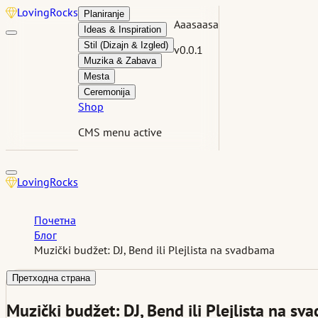
Loving
Rocks
Planiranje
Aaasaasa
Ideas & Inspiration
Stil (Dizajn & Izgled)
v0.0.1
Muzika & Zabava
Mesta
Ceremonija
Shop
CMS menu active
Loving
Rocks
Почетна
Блог
Muzički budžet: DJ, Bend ili Plejlista na svadbama
Претходна страна
Muzički budžet: DJ, Bend ili Plejlista na s