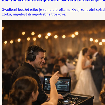
Svadbeni budžet retko je samo o brojkama. Ovaj kontrolni spisak 
zbrku, napetost ili nepotrebne troškove.