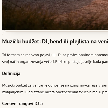
Muzički budžet: DJ, bend ili plejlista na ve
Tri formata se redovno pojavljuju. DJ sa profesionalnom opremom.
svoj način organizovanja večeri. Razlike postaju jasnije kada pa
Definicija
Muzički budžet za venčanje odnosi se na iznos novca rezervisan z
iznajmljenim ili od strane mesta obezbeđenim zvučnicima. U prak
Cenovni rangovi DJ-a