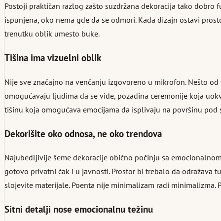
Postoji praktičan razlog zašto suzdržana dekoracija tako dobro f
ispunjena, oko nema gde da se odmori. Kada dizajn ostavi prostor
trenutku oblik umesto buke.
Tišina ima vizuelni oblik
Nije sve značajno na venčanju izgovoreno u mikrofon. Nešto od to
omogućavaju ljudima da se vide, pozadina ceremonije koja uokv
tišinu koja omogućava emocijama da isplivaju na površinu pod
Dekorišite oko odnosa, ne oko trendova
Najubedljivije šeme dekoracije obično počinju sa emocionalnom re
gotovo privatni čak i u javnosti. Prostor bi trebalo da odražava tu
slojevite materijale. Poenta nije minimalizam radi minimalizma. 
Sitni detalji nose emocionalnu težinu