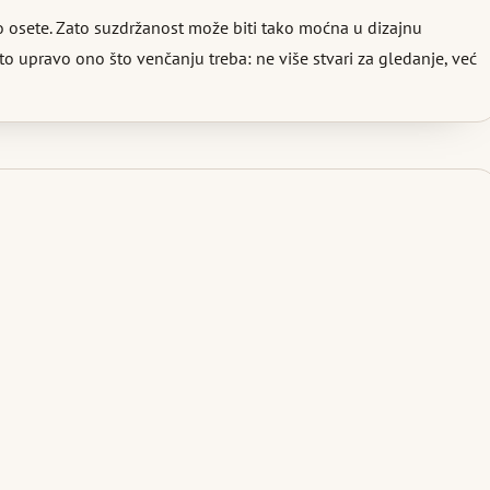
to osete. Zato suzdržanost može biti tako moćna u dizajnu
o upravo ono što venčanju treba: ne više stvari za gledanje, već