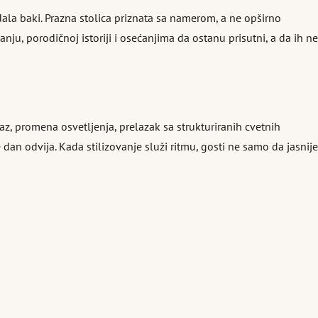
adala baki. Prazna stolica priznata sa namerom, a ne opširno
ju, porodičnoj istoriji i osećanjima da ostanu prisutni, a da ih ne
laz, promena osvetljenja, prelazak sa strukturiranih cvetnih
dan odvija. Kada stilizovanje služi ritmu, gosti ne samo da jasnije