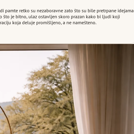
ljudi pamte retko su nezaboravne zato što su bile pretrpane idejama
to je bitno, ulaz ostavljen skoro prazan kako bi ljudi koji
raciju koja deluje promišljeno, a ne namešteno.