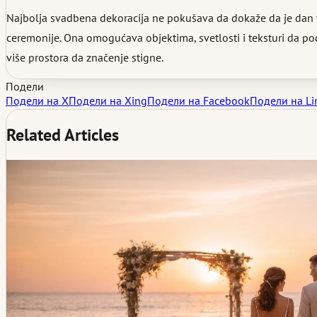
Najbolja svadbena dekoracija ne pokušava da dokaže da je dan va
ceremonije. Ona omogućava objektima, svetlosti i teksturi da pod
više prostora da značenje stigne.
Подели
Подели на X
Подели на Xing
Подели на Facebook
Подели на Li
Related Articles