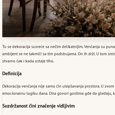
Tu se dekoracija susreće sa nečim delikatnijim. Venčanja su puna
ambijent se ne takmiči sa tim podstrujama. On ih drži. U tom smislu
stvarno čak i kada ostaje tiho.
Definicija
Dekoracija venčanja nije samo čin ulepšavanja prostora. U svom 
emocionalnu logiku dana. Ona govori gostima gde da gledaju, ka
Suzdržanost čini značenje vidljivim