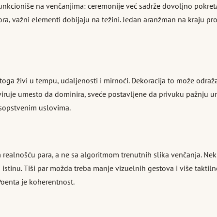
unkcioniše na venčanjima: ceremonije već sadrže dovoljno pokreta,
a, važni elementi dobijaju na težini. Jedan aranžman na kraju pro
ga živi u tempu, udaljenosti i mirnoći. Dekoracija to može odražav
iruje umesto da dominira, sveće postavljene da privuku pažnju um
 sopstvenim uslovima.
alnošću para, a ne sa algoritmom trenutnih slika venčanja. Neki o
 istinu. Tiši par možda treba manje vizuelnih gestova i više taktiln
Poenta je koherentnost.