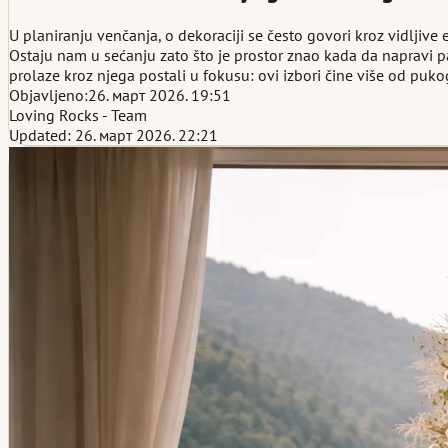
U planiranju venčanja, o dekoraciji se često govori kroz vidljive 
Ostaju nam u sećanju zato što je prostor znao kada da napravi pa
prolaze kroz njega postali u fokusu: ovi izbori čine više od pu
Objavljeno:
26. март 2026. 19:51
Loving Rocks - Team
Updated: 26. март 2026. 22:21