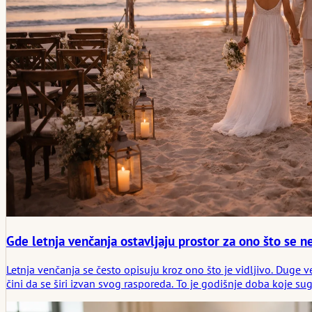
Gde letnja venčanja ostavljaju prostor za ono što se n
Letnja venčanja se često opisuju kroz ono što je vidljivo. Duge 
čini da se širi izvan svog rasporeda. To je godišnje doba koje sug