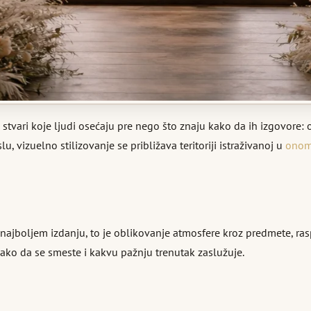
 stvari koje ljudi osećaju pre nego što znaju kako da ih izgovore:
, vizuelno stilizovanje se približava teritoriji istraživanoj u
onom 
najboljem izdanju, to je oblikovanje atmosfere kroz predmete, rasp
ko da se smeste i kakvu pažnju trenutak zaslužuje.