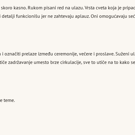
te skoro kasno. Rukom pisani red na ulazu. Vrsta cveta koja je prip
detalji funkcionišu jer ne zahtevaju aplauz. Oni omogućavaju sećan
h i označiti prelaze između ceremonije, večere i proslave. Suženi u
če zadržavanje umesto brze cirkulacije, sve to utiče na to kako se 
e teme.