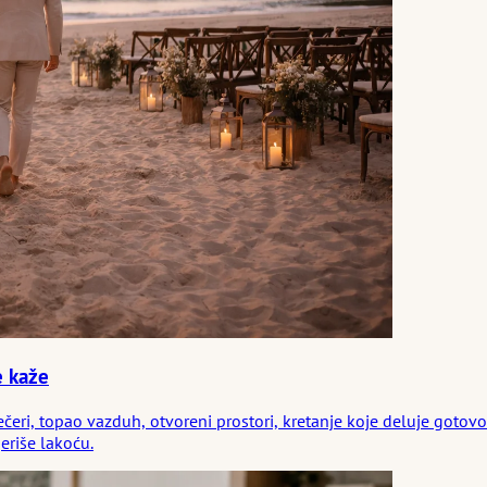
e kaže
večeri, topao vazduh, otvoreni prostori, kretanje koje deluje gotov
eriše lakoću.