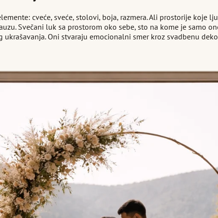
elemente: cveće, sveće, stolovi, boja, razmera. Ali prostorije koje 
uzu. Svečani luk sa prostorom oko sebe, sto na kome je samo ono š
kog ukrašavanja. Oni stvaraju emocionalni smer kroz svadbenu deko