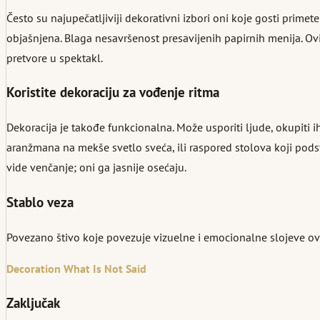
Često su najupečatljiviji dekorativni izbori oni koje gosti prime
objašnjena. Blaga nesavršenost presavijenih papirnih menija. Ovi 
pretvore u spektakl.
Koristite dekoraciju za vođenje ritma
Dekoracija je takođe funkcionalna. Može usporiti ljude, okupiti i
aranžmana na mekše svetlo sveća, ili raspored stolova koji podsti
vide venčanje; oni ga jasnije osećaju.
Stablo veza
Povezano štivo koje povezuje vizuelne i emocionalne slojeve ov
Decoration
What Is Not Said
Zaključak