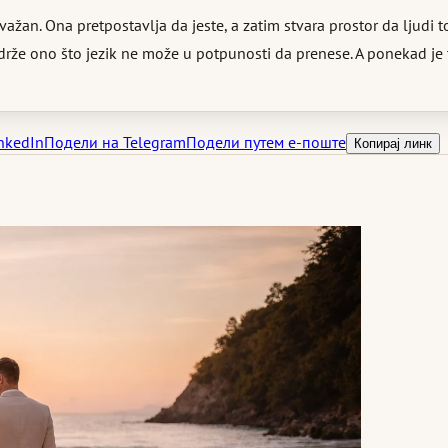
žan. Ona pretpostavlja da jeste, a zatim stvara prostor da ljudi 
rže ono što jezik ne može u potpunosti da prenese. A ponekad je t
nkedIn
Подели на Telegram
Подели путем е-поште
Копирај линк