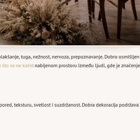
 olakšanje, tuga, nežnost, nervoza, prepoznavanje. Dobro osmišljen
što se ne kaže
: nabijenom prostoru između ljudi, gde je značenje
ored, teksturu, svetlost i suzdržanost. Dobra dekoracija podržava