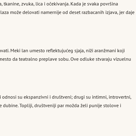
 tkanine, zvuka, lica i očekivanja. Kada je svaka površina
laza može delovati namernije od deset razbacanih izjava, jer daje
ati. Meki lan umesto reflektujućeg sjaja, niži aranžmani koji
esto da teatralno preplave sobu. Ove odluke stvaraju vizuelnu
dnosi su ekspanzivni i društveni; drugi su intimni, introvertni,
e dubine. Topliji, društveniji par možda želi punije stolove i