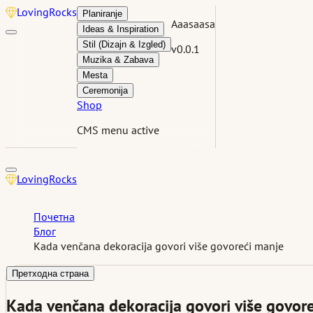
Loving
Rocks
Planiranje
Aaasaasa
Ideas & Inspiration
Stil (Dizajn & Izgled)
v0.0.1
Muzika & Zabava
Mesta
Ceremonija
Shop
CMS menu active
Loving
Rocks
Почетна
Блог
Kada venčana dekoracija govori više govoreći manje
Претходна страна
Kada venčana dekoracija govori više govor