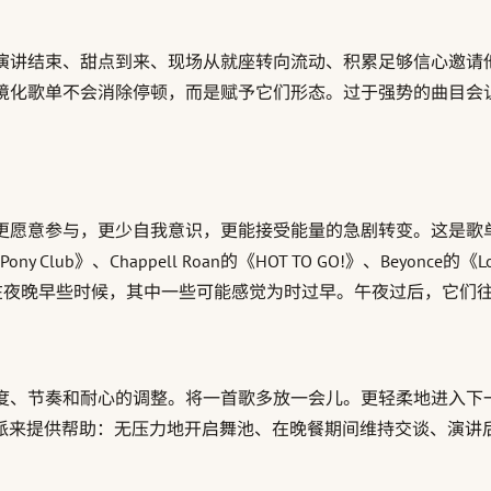
演讲结束、甜点到来、现场从就座转向流动、积累足够信心邀请
境化歌单不会消除停顿，而是赋予它们形态。过于强势的曲目会
更愿意参与，更少自我意识，更能接受能量的急剧转变。这是歌单
ub》、Chappell Roan的《HOT TO GO!》、Beyonce的《Love 
Feel So Close》。在夜晚早些时候，其中一些可能感觉为时过早。午夜过后
度、节奏和耐心的调整。将一首歌多放一会儿。更轻柔地进入下
流派来提供帮助：无压力地开启舞池、在晚餐期间维持交谈、演讲