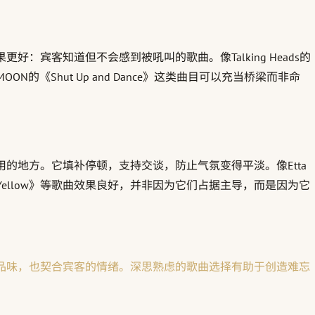
客知道但不会感到被吼叫的歌曲。像Talking Heads的
或WALK THE MOON的《Shut Up and Dance》这类曲目可以充当桥梁而非命
的地方。它填补停顿，支持交谈，防止气氛变得平淡。像Etta
e》或Coldplay的《Yellow》等歌曲效果良好，并非因为它们占据主导，而是因为它
品味，也契合宾客的情绪。深思熟虑的歌曲选择有助于创造难忘