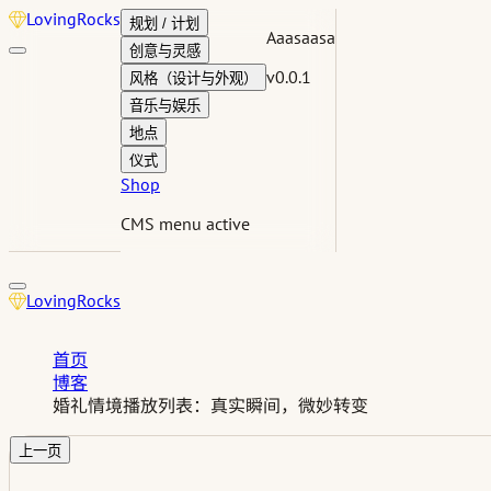
Loving
Rocks
规划 / 计划
Aaasaasa
创意与灵感
v0.0.1
风格（设计与外观）
音乐与娱乐
地点
仪式
Shop
CMS menu active
Loving
Rocks
首页
博客
婚礼情境播放列表：真实瞬间，微妙转变
上一页