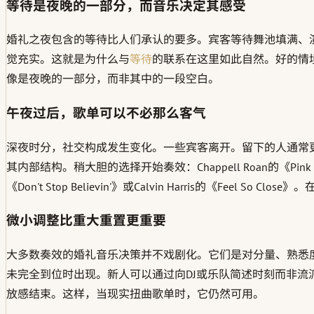
等待是夜晚的一部分，而音乐决定其感受
婚礼之夜包含的等待比人们承认的要多。宾客等待舞池填满、
觉充实。这就是为什么与
等待
的联系在这里如此自然。好的情
像是夜晚的一部分，而非其中的一段空白。
午夜过后，歌单可以不必那么客气
深夜时分，社交构成发生变化。一些宾客离开。留下的人通常
其内部结构。稍大胆的选择开始奏效：Chappell Roan的《Pink Pony Cl
《Don't Stop Believin'》或Calvin Harris的《
微小调整比重大重置更重要
大多数奏效的婚礼音乐决策并不戏剧化。它们是对分量、熟悉
未完全到位时出现。新人可以通过向DJ或乐队简述时刻而非
放感结束。这样，当现实扭曲歌单时，它仍然可用。