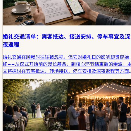
婚礼交通清单：宾客抵达、接送安排、停车事宜及深
夜返程
婚礼交通在顺畅时往往被忽视，但它对婚礼日的影响却贯穿始
终——从仪式开始前的漫长筹备，到核心环节结束后的余波。
文将探讨在宾客抵达、转场接送、停车安排及深夜返程等方面
仍需规划的事项，并揭示为何移动与等待的关联远比许多新人
预想的更为紧密。