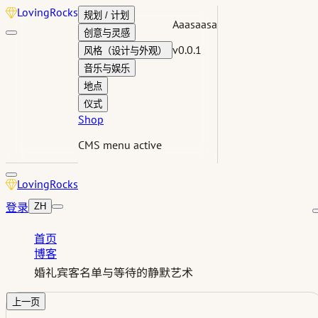
Loving
Rocks
规划 / 计划
Aaasaasa
创意与灵感
v0.0.1
风格（设计与外观）
音乐与娱乐
地点
仪式
Shop
CMS menu active
Loving
Rocks
登录
ZH
首页
博客
婚礼宾客名单与等待的静默艺术
上一页