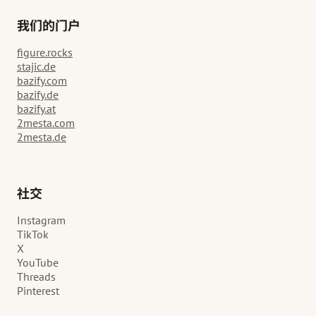
我们的门户
figure.rocks
stajic.de
bazify.com
bazify.de
bazify.at
2mesta.com
2mesta.de
社交
Instagram
TikTok
X
YouTube
Threads
Pinterest