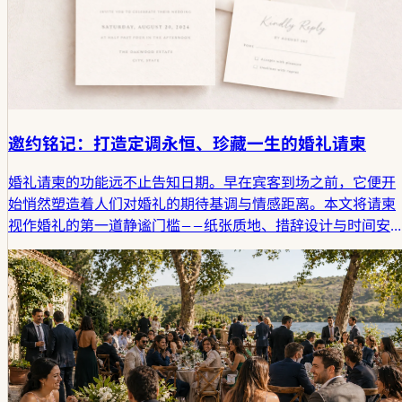
邀约铭记：打造定调永恒、珍藏一生的婚礼请柬
婚礼请柬的功能远不止告知日期。早在宾客到场之前，它便开
始悄然塑造着人们对婚礼的期待基调与情感距离。本文将请柬
视作婚礼的第一道静谧门槛——纸张质地、措辞设计与时间安
排，都在这里开始为宾客即将见证的重要日子埋下伏笔。