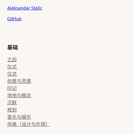
Aleksandar Stajic
GitHub
基础
之后
仪式
仪式
创意与灵感
印记
场地与概念
沉默
规划
音乐与娱乐
风格（设计与外观）